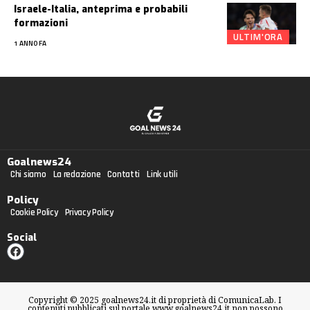
Israele-Italia, anteprima e probabili
formazioni
ULTIM'ORA
1 ANNO FA
Goalnews24
Chi siamo
La redazione
Contatti
Link utili
Policy
Cookie Policy
Privacy Policy
Social
Copyright © 2025 goalnews24.it di proprietà di ComunicaLab. I
contenuti pubblicati sul portale www.goalnews24.it non possono