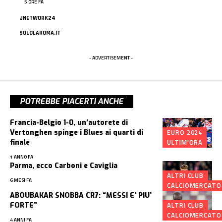
5 ORE FA
JNETWORK24
SOLOLAROMA.IT
- ADVERTISEMENT -
POTREBBE PIACERTI ANCHE
Francia-Belgio 1-0, un’autorete di
EURO 2024
Vertonghen spinge i Blues ai quarti di
ULTIM'ORA
finale
1 ANNO FA
Parma, ecco Carboni e Caviglia
ALTRI CLUB
6 MESI FA
CALCIOMERCATO
ABOUBAKAR SNOBBA CR7: “MESSI E’ PIU’
ALTRI CLUB
FORTE”
CALCIOMERCATO
4 ANNI FA