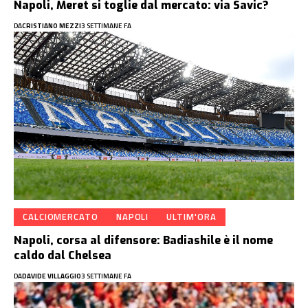
Napoli, Meret si toglie dal mercato: via Savic?
DA
CRISTIANO MEZZI
3 SETTIMANE FA
CALCIOMERCATO
NAPOLI
ULTIM'ORA
Napoli, corsa al difensore: Badiashile è il nome
caldo dal Chelsea
DA
DAVIDE VILLAGGIO
3 SETTIMANE FA