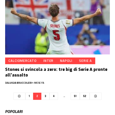
CALCIOMERCATO
INTER
NAPOLI
SERIE A
Stones si svincola a zero: tre big di Serie A pronte
all’assalto
DA
LUIGIA BRUCCOLERI
1 MESE FA
1
2
3
4
…
51
52
POPOLARI