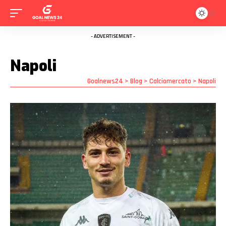
- ADVERTISEMENT -
Napoli
Goalnews24
>
Blog
>
Calciomercato
>
Napoli