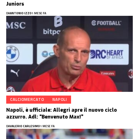
Juniors
DA
ANTONIO IZZO
1 MESE FA
CALCIOMERCATO
NAPOLI
Napoli, è ufficiale: Allegri apre il nuovo ciclo
azzurro. Adl: “Benvenuto Max!”
DA
VALERIO CARLESIMO
1 MESE FA