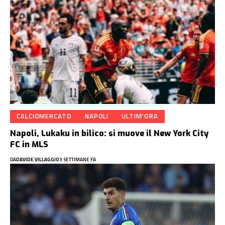
CALCIOMERCATO
NAPOLI
ULTIM'ORA
Napoli, Lukaku in bilico: si muove il New York City
FC in MLS
DA
DAVIDE VILLAGGIO
3 SETTIMANE FA