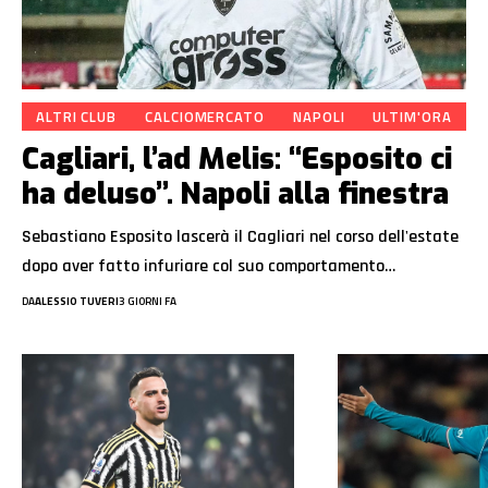
ALTRI CLUB
CALCIOMERCATO
NAPOLI
ULTIM'ORA
Cagliari, l’ad Melis: “Esposito ci
ha deluso”. Napoli alla finestra
Sebastiano Esposito lascerà il Cagliari nel corso dell'estate
dopo aver fatto infuriare col suo comportamento…
DA
ALESSIO TUVERI
3 GIORNI FA