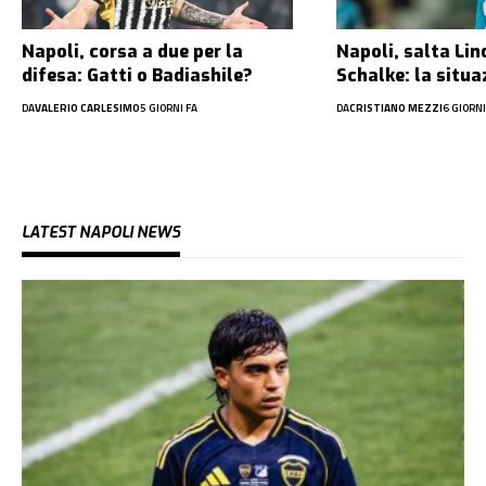
Napoli, corsa a due per la
Napoli, salta Li
difesa: Gatti o Badiashile?
Schalke: la situa
DA
VALERIO CARLESIMO
5 GIORNI FA
DA
CRISTIANO MEZZI
6 GIORNI
LATEST NAPOLI NEWS