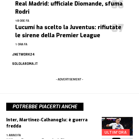
Real Madrid: ufficiale Diomande, sfuma
Rodri
18 ORE FA
Lucumí ha scelto la Juventus: rifiutate
le sirene della Premier League
1 ORA FA
JNETWORK24
SOLOLAROMA.IT
- ADVERTISEMENT -
POTREBBE PIACERTI ANCHE
Inter, Martinez-Calhanoglu: è guerra
fredda
ULTIM'ORA
1 ANNO FA