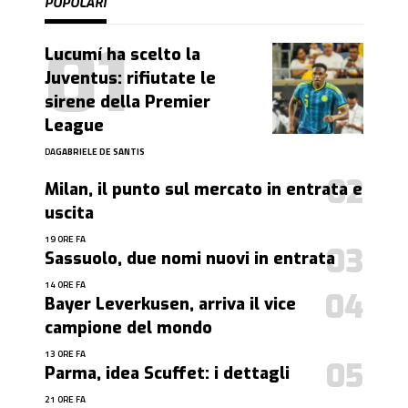
POPOLARI
Lucumí ha scelto la
Juventus: rifiutate le
sirene della Premier
League
DA
GABRIELE DE SANTIS
Milan, il punto sul mercato in entrata e
uscita
19 ORE FA
Sassuolo, due nomi nuovi in entrata
14 ORE FA
Bayer Leverkusen, arriva il vice
campione del mondo
13 ORE FA
Parma, idea Scuffet: i dettagli
21 ORE FA