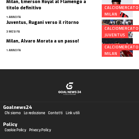
Milan, Emerson Royal al Flamengo a
CALCIOMERCATO
titolo definitivo
MILAN
1 ANNO FA
Juventus, Rugani verso il ritorno
CALCIOMERCATO
3 MESI FA
JUVENTUS
Milan, Alvaro Morata a un passo!
CALCIOMERCATO
1 ANNO FA
MILAN
Goalnews24
Chi siamo
La redazione
Contatti
Link utili
Policy
Cookie Policy
Privacy Policy