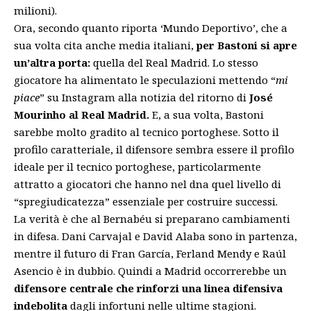
milioni).
Ora, secondo quanto riporta ‘Mundo Deportivo’, che a
sua volta cita anche media italiani,
per Bastoni si apre
un’altra porta:
quella del Real Madrid. Lo stesso
giocatore ha alimentato le speculazioni mettendo “
mi
piace
” su Instagram alla notizia del ritorno di
José
Mourinho al Real Madrid.
E, a sua volta, Bastoni
sarebbe molto gradito al tecnico portoghese. Sotto il
profilo caratteriale, il difensore sembra essere il profilo
ideale per il tecnico portoghese, particolarmente
attratto a giocatori che hanno nel dna quel livello di
“spregiudicatezza” essenziale per costruire successi.
La verità è che al Bernabéu si preparano cambiamenti
in difesa.
Dani Carvajal
e David
Alaba
sono in partenza,
mentre il futuro di Fran García, Ferland Mendy e Raúl
Asencio è in dubbio. Quindi a Madrid occorrerebbe un
difensore centrale che rinforzi una linea difensiva
indebolita
dagli infortuni nelle ultime stagioni.