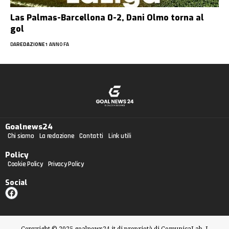
Las Palmas-Barcellona 0-2, Dani Olmo torna al
gol
DA
REDAZIONE
1 ANNO FA
Goalnews24
Chi siamo
La redazione
Contatti
Link utili
Policy
Cookie Policy
Privacy Policy
Social
Copyright © 2025 goalnews24.it di proprietà di ComunicaLab. I