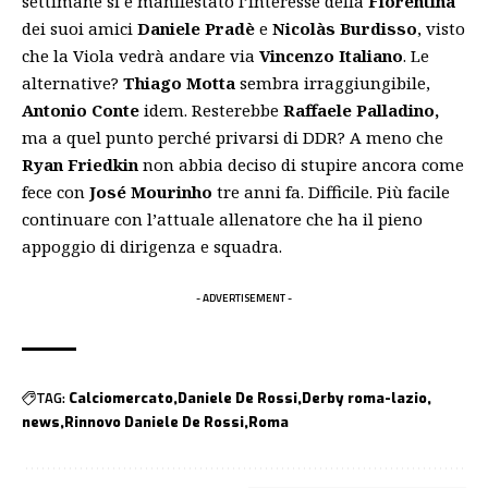
settimane si è manifestato l’interesse della
Fiorentina
dei suoi amici
Daniele Pradè
e
Nicolàs Burdisso
, visto
che la Viola vedrà andare via
Vincenzo Italiano
. Le
alternative?
Thiago Motta
sembra irraggiungibile,
Antonio Conte
idem. Resterebbe
Raffaele Palladino,
ma a quel punto perché privarsi di DDR? A meno che
Ryan Friedkin
non abbia deciso di stupire ancora come
fece con
José Mourinho
tre anni fa. Difficile. Più facile
continuare con l’attuale allenatore che ha il pieno
appoggio di dirigenza e squadra.
- ADVERTISEMENT -
TAG:
Calciomercato
Daniele De Rossi
Derby roma-lazio
news
Rinnovo Daniele De Rossi
Roma