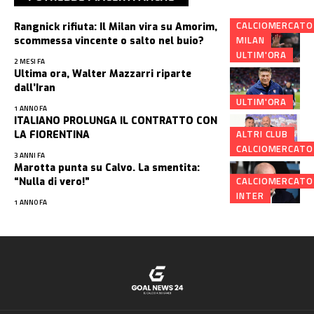
CALCIOMERCATO
Rangnick rifiuta: Il Milan vira su Amorim,
MILAN
scommessa vincente o salto nel buio?
ULTIM'ORA
2 MESI FA
Ultima ora, Walter Mazzarri riparte
dall’Iran
ULTIM'ORA
1 ANNO FA
ITALIANO PROLUNGA IL CONTRATTO CON
ALTRI CLUB
LA FIORENTINA
CALCIOMERCATO
3 ANNI FA
Marotta punta su Calvo. La smentita:
CALCIOMERCATO
“Nulla di vero!”
INTER
1 ANNO FA